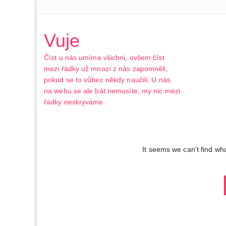
Vuje
Číst u nás umíme všichni, ovšem číst
mezi řádky už mnozí z nás zapomněli,
pokud se to vůbec někdy naučili. U nás
na webu se ale bát nemusíte, my nic mezi
řádky neskrýváme.
It seems we can’t find wh