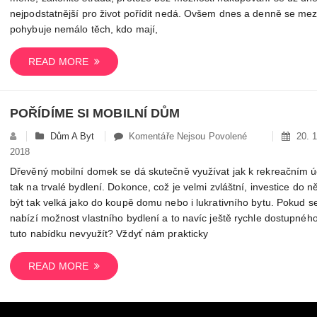
Bez
nejpodstatnější pro život pořídit nedá. Ovšem dnes a denně se mez
Peněz
pohybuje nemálo těch, kdo mají,
To
Nejde
READ MORE
POŘÍDÍME SI MOBILNÍ DŮM
U
Dům A Byt
Komentáře Nejsou Povolené
20. 1
Textu
2018
S
Dřevěný mobilní domek se dá skutečně využívat jak k rekreačním 
Názvem
tak na trvalé bydlení. Dokonce, což je velmi zvláštní, investice do 
Pořídíme
být tak velká jako do koupě domu nebo i lukrativního bytu. Pokud s
Si
nabízí možnost vlastního bydlení a to navíc ještě rychle dostupného
Mobilní
tuto nabídku nevyužít? Vždyť nám prakticky
Dům
READ MORE