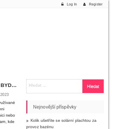
Log In
Register
Vyhledávání
ZÓNY JSOU TÍM PRAVÝM KROKEM PRO IDEÁLNÍ BYDLENÍ
 2023
využívané
Nejnovější příspěvky
hni
ici nebo
Kolik ušetříte se solární plachtou za
Tam, kde
provoz bazénu