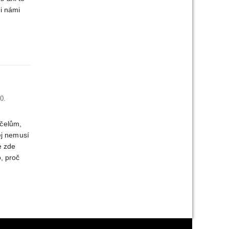
i námi
0.
účelům,
něj nemusí
e zde
, proč