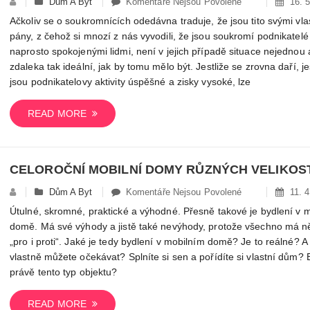
U
Dům A Byt
Komentáře Nejsou Povolené
16. 5
Textu
Ačkoliv se o soukromnících odedávna traduje, že jsou tito svými vla
S
pány, z čehož si mnozí z nás vyvodili, že jsou soukromí podnikatelé
Názvem
naprosto spokojenými lidmi, není v jejich případě situace nejednou 
I
zdaleka tak ideální, jak by tomu mělo být. Jestliže se zrovna daří, je
Podnikatelé
jsou podnikatelovy aktivity úspěšné a zisky vysoké, lze
Mají
Těžkosti
READ MORE
CELOROČNÍ MOBILNÍ DOMY RŮZNÝCH VELIKOST
U
Dům A Byt
Komentáře Nejsou Povolené
11. 4
Textu
Útulné, skromné, praktické a výhodné. Přesně takové je bydlení v 
S
domě. Má své výhody a jistě také nevýhody, protože všechno má n
Názvem
„pro i proti“. Jaké je tedy bydlení v mobilním domě? Je to reálné? A
Celoroční
vlastně můžete očekávat? Splníte si sen a pořídíte si vlastní dům? 
Mobilní
právě tento typ objektu?
Domy
Různých
READ MORE