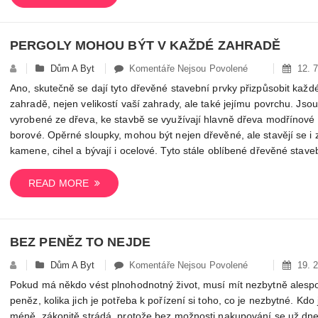
Velikostí
PERGOLY MOHOU BÝT V KAŽDÉ ZAHRADĚ
U
Dům A Byt
Komentáře Nejsou Povolené
12. 7
Textu
Ano, skutečně se dají tyto dřevěné stavební prvky přizpůsobit každ
S
zahradě, nejen velikostí vaší zahrady, ale také jejímu povrchu. Jsou
Názvem
vyrobené ze dřeva, ke stavbě se využívají hlavně dřeva modřínové
Pergoly
borové. Opěrné sloupky, mohou být nejen dřevěné, ale stavějí se i 
Mohou
kamene, cihel a bývají i ocelové. Tyto stále oblíbené dřevěné stave
Být
V
READ MORE
Každé
Zahradě
BEZ PENĚZ TO NEJDE
U
Dům A Byt
Komentáře Nejsou Povolené
19. 2
Textu
Pokud má někdo vést plnohodnotný život, musí mít nezbytně alespo
S
peněz, kolika jich je potřeba k pořízení si toho, co je nezbytné. Kdo
Názvem
méně, zákonitě strádá, protože bez možnosti nakupování se už dne