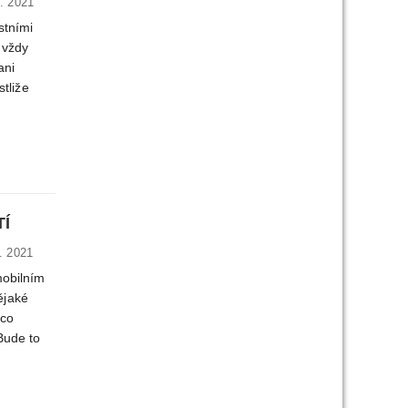
. 2021
stními
 vždy
ani
stliže
Í
. 2021
mobilním
ějaké
 co
Bude to