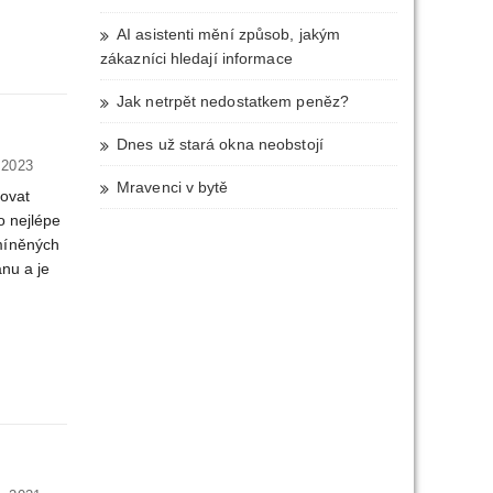
AI asistenti mění způsob, jakým
zákazníci hledají informace
Jak netrpět nedostatkem peněz?
Dnes už stará okna neobstojí
 2023
Mravenci v bytě
vovat
o nejlépe
míněných
anu a je