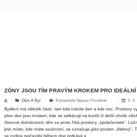
U
Dům A Byt
Komentáře Nejsou Povolené
6. 5.
Textu
Bydlení má několik částí, tam kde trávíte den a kde noc. Prostory 
S
přes den jsou místem, kde se setkávají na kratší či delší chvíle všic
Názvem
členové domácnosti, těm se proto říká prostory „společenské“. Ložn
Zóny
jiné místo, kde máte soukromí, se označuje jako prostor „klidový“. 
Jsou
se rodina nejčastěji během dne potkává a