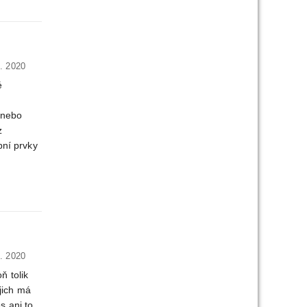
. 2020
é
 nebo
z
bní prvky
. 2020
ň tolik
 jich má
s ani to