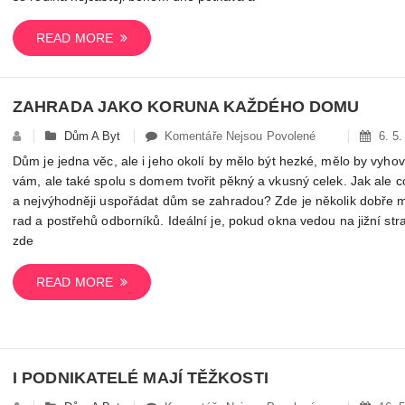
Tím
Pravým
READ MORE
Krokem
Pro
Ideální
ZAHRADA JAKO KORUNA KAŽDÉHO DOMU
Bydlení
U
Dům A Byt
Komentáře Nejsou Povolené
6. 5.
Textu
Dům je jedna věc, ale i jeho okolí by mělo být hezké, mělo by vyho
S
vám, ale také spolu s domem tvořit pěkný a vkusný celek. Jak ale c
Názvem
a nejvýhodněji uspořádat dům se zahradou? Zde je několik dobře 
Zahrada
rad a postřehů odborníků. Ideální je, pokud okna vedou na jižní str
Jako
zde
Koruna
Každého
READ MORE
Domu
I PODNIKATELÉ MAJÍ TĚŽKOSTI