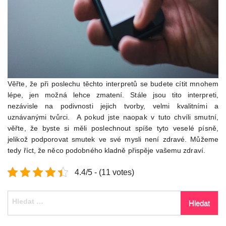
Věřte, že při poslechu těchto interpretů se budete cítit mnohem
lépe, jen možná lehce zmatení. Stále jsou tito interpreti,
nezávisle na podivnosti jejich tvorby, velmi kvalitními a
uznávanými tvůrci. A pokud jste naopak v tuto chvíli smutní,
věřte, že byste si měli poslechnout spíše tyto veselé písně,
jelikož podporovat smutek ve své mysli není zdravé. Můžeme
tedy říct, že něco podobného kladně přispěje vašemu zdraví.
4.4/5 - (11 votes)
Vyhledávání