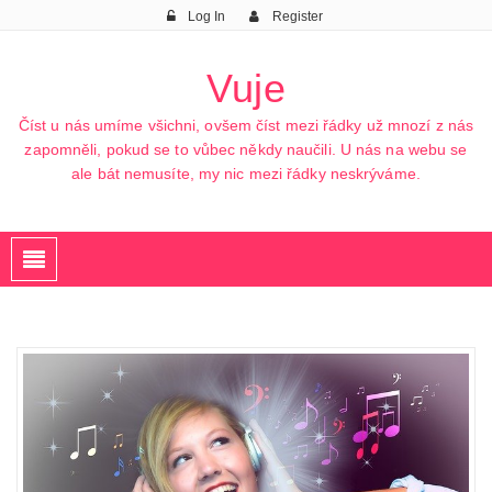
Log In
Register
Vuje
Číst u nás umíme všichni, ovšem číst mezi řádky už mnozí z nás
zapomněli, pokud se to vůbec někdy naučili. U nás na webu se
ale bát nemusíte, my nic mezi řádky neskrýváme.