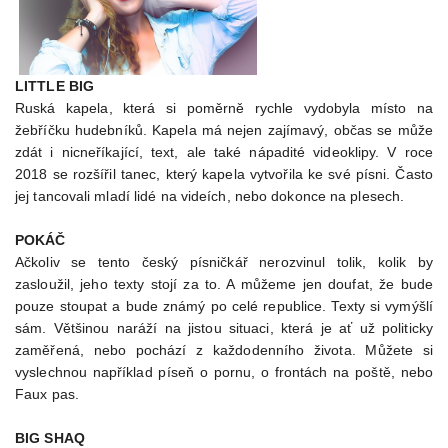
LITTLE BIG
Ruská kapela, která si poměrně rychle vydobyla místo na
žebříčku hudebníků. Kapela má nejen zajímavý, občas se může
zdát i nicneříkající, text, ale také nápadité videoklipy. V roce
2018 se rozšířil tanec, který kapela vytvořila ke své písni. Často
jej tancovali mladí lidé na videích, nebo dokonce na plesech.
POKÁČ
Ačkoliv se tento český písničkář nerozvinul tolik, kolik by
zasloužil, jeho texty stojí za to. A můžeme jen doufat, že bude
pouze stoupat a bude známý po celé republice. Texty si vymýšlí
sám. Většinou naráží na jistou situaci, která je ať už politicky
zaměřená, nebo pochází z každodenního života. Můžete si
vyslechnou například píseň o pornu, o frontách na poště, nebo
Faux pas.
BIG SHAQ