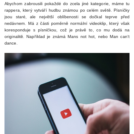
Abychom zabrousili pokaždé do zcela jiné kategorie, máme tu
rappera, který vytváří hudbu známou po celém světě. Písničky
jsou staré, ale největší oblíbenosti se dočkal teprve před
nedávnem. Má z části poměrně normální videoklip, který však
koresponduje s písničkou, což je právě to, co mu dodá na
originalitě. Například je známá Mans not hot, nebo Man can‘t
dance.