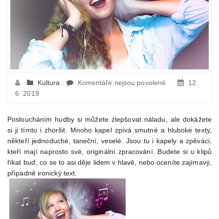
u
Kultura
Komentáře nejsou povolené
12.
textu
6. 2019
s
názvem
Posloucháním hudby si můžete zlepšovat náladu, ale dokážete
Jací
si ji tímto i zhoršit. Mnoho kapel zpívá smutné a hluboké texty,
hudebníci
někteří jednoduché, taneční, veselé. Jsou tu i kapely a zpěváci,
zaručeně
kteří mají naprosto své, originální zpracování. Budete si u klipů
zlepší
říkat buď, co se to asi děje lidem v hlavě, nebo oceníte zajímavý,
váš
případně ironický text.
den