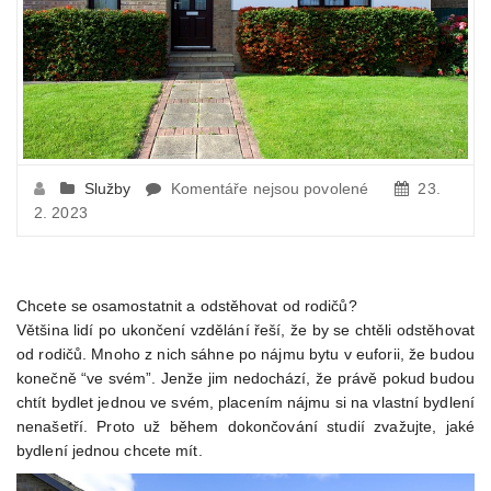
u
Služby
Komentáře nejsou povolené
23.
textu
2. 2023
s
názvem
V
Chcete se osamostatnit a odstěhovat od rodičů?
čem
Většina lidí po ukončení vzdělání řeší, že by se chtěli odstěhovat
chcete
od rodičů. Mnoho z nich sáhne po nájmu bytu v euforii, že budou
bydlet?
konečně “ve svém”. Jenže jim nedochází, že právě pokud budou
chtít bydlet jednou ve svém, placením nájmu si na vlastní bydlení
nenašetří. Proto už během dokončování studií zvažujte, jaké
bydlení jednou chcete mít.