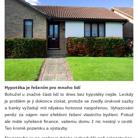
Hypotéka je řešením pro mnoho lidí
Bohužel u značné části lidí to dnes bez hypotéky nejde. Leckdy
je problém je ji dokonce získat, protože se zvedly úrokové sazby
a banky vyžadují mít nějakou hotovost naspořenou. Vyhazování
peněz za nájem není efektivní řešení vlastního bydlení. Pokud
ale máte vyřešené finance, vašemu domu ž nic nestojí v cestě.
Ten kromě pozemku a výstavby.
Novostavba je na realizaci daleko
jednodušší
než rekonstrukce.