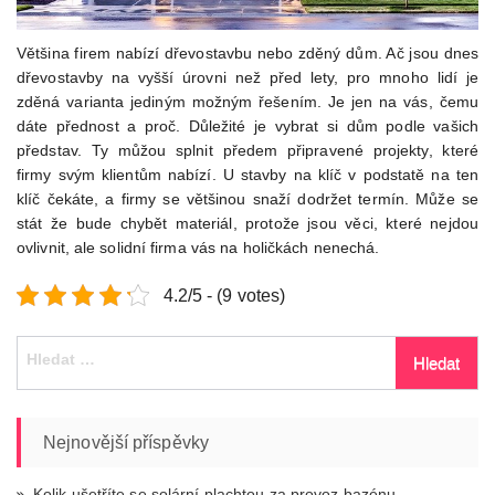
Většina firem nabízí dřevostavbu nebo zděný dům. Ač jsou dnes
dřevostavby na vyšší úrovni než před lety, pro mnoho lidí je
zděná varianta jediným možným řešením. Je jen na vás, čemu
dáte přednost a proč. Důležité je vybrat si dům podle vašich
představ. Ty můžou splnit předem připravené projekty, které
firmy svým klientům nabízí. U stavby na klíč v podstatě na ten
klíč čekáte, a firmy se většinou snaží dodržet termín. Může se
stát že bude chybět materiál, protože jsou věci, které nejdou
ovlivnit, ale solidní firma vás na holičkách nenechá.
4.2/5 - (9 votes)
Vyhledávání
Nejnovější příspěvky
Kolik ušetříte se solární plachtou za provoz bazénu