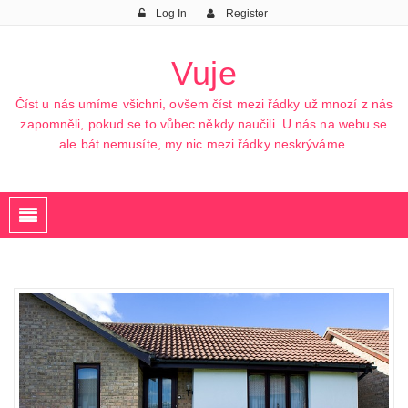
Log In
Register
Vuje
Číst u nás umíme všichni, ovšem číst mezi řádky už mnozí z nás
zapomněli, pokud se to vůbec někdy naučili. U nás na webu se
ale bát nemusíte, my nic mezi řádky neskrýváme.