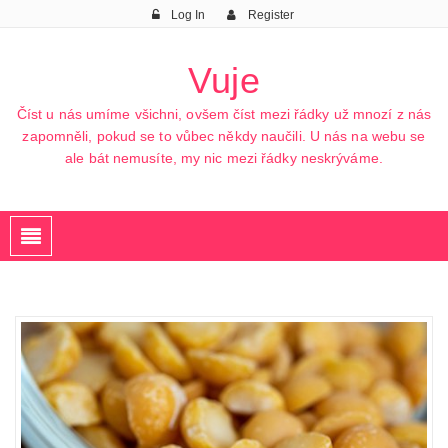
Log In
Register
Vuje
Číst u nás umíme všichni, ovšem číst mezi řádky už mnozí z nás
zapomněli, pokud se to vůbec někdy naučili. U nás na webu se
ale bát nemusíte, my nic mezi řádky neskrýváme.