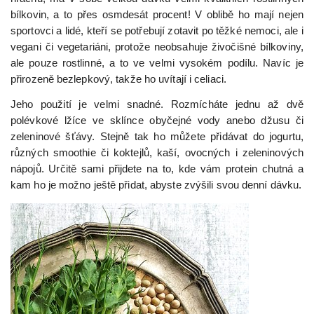
bílkovin, a to přes osmdesát procent! V oblibě ho mají nejen
sportovci a lidé, kteří se potřebují zotavit po těžké nemoci, ale i
vegani či vegetariáni, protože neobsahuje živočišné bílkoviny,
ale pouze rostlinné, a to ve velmi vysokém podílu. Navíc je
přirozeně bezlepkový, takže ho uvítají i celiaci.
Jeho použití je velmi snadné. Rozmícháte jednu až dvě
polévkové lžíce ve sklínce obyčejné vody anebo džusu či
zeleninové šťávy. Stejně tak ho můžete přidávat do jogurtu,
různých smoothie či koktejlů, kaší, ovocných i zeleninových
nápojů. Určitě sami přijdete na to, kde vám protein chutná a
kam ho je možno ještě přidat, abyste zvýšili svou denní dávku.