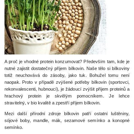
A proč je vhodné protein konzumovat? Především tam, kde je
nutné zajistit dostatečný příjem bílkovin. Naše tělo si bílkoviny
totiž neuchovává do zásoby, jako tuk. Bohužel tomu není
naopak. Proto v případě zvýšené potřeby bílkovin (sportovci,
rekonvalescenti, hubnoucí), je žádoucí zvýšit příjem proteinů a
hrachový protein je skvělým pomocníkem. Je lehce
stravitelný, v bio kvalitě a zpestří příjem bílkovin.
Mezi další přírodní zdroje bílkovin patří ostatní luštěniny,
sójové boby, mandle, mák, sezamové semínko a konopné
semínko.