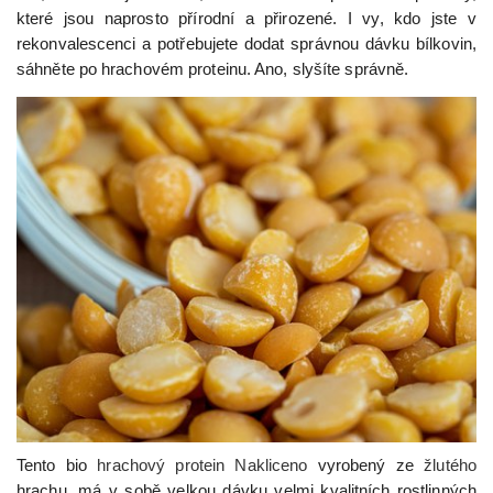
které jsou naprosto přírodní a přirozené. I vy, kdo jste v
rekonvalescenci a potřebujete dodat správnou dávku bílkovin,
sáhněte po hrachovém proteinu. Ano, slyšíte správně.
Tento bio
hrachový protein Nakliceno
vyrobený ze
žlutého
hrachu, má v sobě velkou dávku velmi kvalitních rostlinných