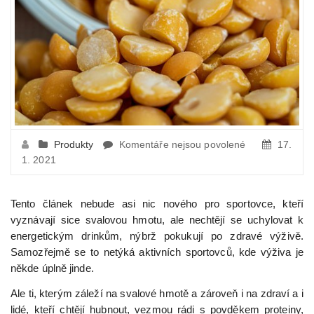
u
Produkty
Komentáře nejsou povolené
17.
textu
1. 2021
s
názvem
Tento článek nebude asi nic nového pro sportovce, kteří
Zvyšte
vyznávají sice svalovou hmotu, ale nechtějí se uchylovat k
příjem
energetickým drinkům, nýbrž pokukují po zdravé výživě.
bílkovin
přírodní
Samozřejmě se to netýká aktivních sportovců, kde výživa je
cestou
někde úplně jinde.
Ale ti, kterým záleží na svalové hmotě a zároveň i na zdraví a i
lidé, kteří chtějí hubnout, vezmou rádi s povděkem proteiny,