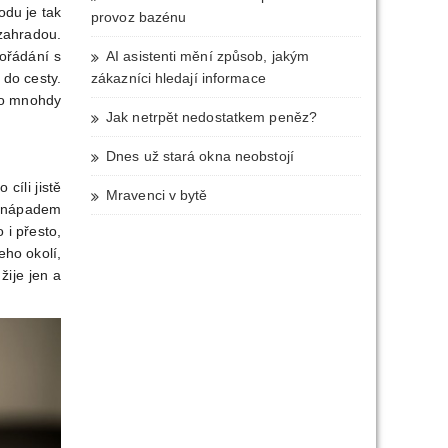
odu je tak
provoz bazénu
zahradou.
pořádání s
AI asistenti mění způsob, jakým
 do cesty.
zákazníci hledají informace
 to mnohdy
Jak netrpět nedostatkem peněz?
Dnes už stará okna neobstojí
cíli jistě
Mravenci v bytě
m nápadem
 i přesto,
eho okolí,
žije jen a