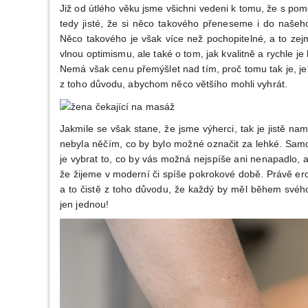
Již od útlého věku jsme všichni vedeni k tomu, že s pom
které
tedy jisté, že si něco takového přeneseme i do naše
přináš
Něco takového je však více než pochopitelné, a to zej
slast
vlnou optimismu, ale také o tom, jak kvalitně a rychle j
Nemá však cenu přemýšlet nad tím, proč tomu tak je, je
z toho důvodu, abychom něco většího mohli vyhrát.
Jakmile se však stane, že jsme výherci, tak je jistě nam
nebyla něčím, co by bylo možné označit za lehké. Sa
je vybrat to, co by vás možná nejspíše ani nenapadlo, a
že žijeme v moderní či spíše pokrokové době. Právě
er
a to čistě z toho důvodu, že každý by měl během svého 
jen jednou!