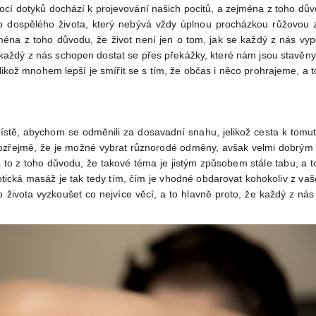
ocí dotyků dochází k projevování našich pocitů, a zejména z toho dův
ho dospělého života, který nebývá vždy úplnou procházkou růžovou 
ejí
ména z toho důvodu, že život není jen o tom, jak se každý z nás vy
e každý z nás schopen dostat se přes překážky, které nám jsou stavěny
likož mnohem lepší je smířit se s tím, že občas i něco prohrajeme, a
ístě, abychom se odměnili za dosavadní snahu, jelikož cesta k tomuto 
mozřejmě, že je možné vybrat různorodé odměny, avšak velmi dobrý
 to z toho důvodu, že takové téma je jistým způsobem stále tabu, a to
otická masáž
je tak tedy tím, čím je vhodné obdarovat kohokoliv z vaš
života vyzkoušet co nejvíce věcí, a to hlavně proto, že každý z nás 