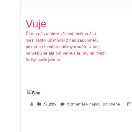
Vuje
Číst u nás umíme všichni, ovšem číst
mezi řádky už mnozí z nás zapomněli,
pokud se to vůbec někdy naučili. U nás
na webu se ale bát nemusíte, my nic mezi
řádky neskrýváme.
u
Služby
Komentáře nejsou povolené
textu
s
názv
Doteky